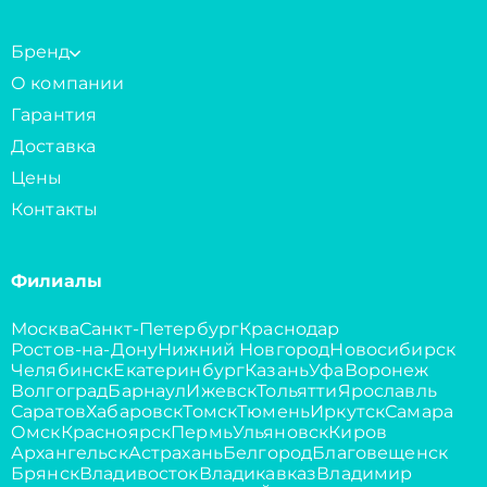
Бренд
О компании
Гарантия
Доставка
Цены
Контакты
Филиалы
Москва
Санкт-Петербург
Краснодар
Ростов-на-Дону
Нижний Новгород
Новосибирск
Челябинск
Екатеринбург
Казань
Уфа
Воронеж
Волгоград
Барнаул
Ижевск
Тольятти
Ярославль
Саратов
Хабаровск
Томск
Тюмень
Иркутск
Самара
Омск
Красноярск
Пермь
Ульяновск
Киров
Архангельск
Астрахань
Белгород
Благовещенск
Брянск
Владивосток
Владикавказ
Владимир