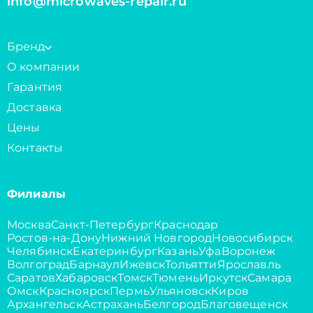
info@microwaves-repair.ru
Бренд
О компании
Гарантия
Доставка
Цены
Контакты
Филиалы
Москва
Санкт-Петербург
Краснодар
Ростов-на-Дону
Нижний Новгород
Новосибирск
Челябинск
Екатеринбург
Казань
Уфа
Воронеж
Волгоград
Барнаул
Ижевск
Тольятти
Ярославль
Саратов
Хабаровск
Томск
Тюмень
Иркутск
Самара
Омск
Красноярск
Пермь
Ульяновск
Киров
Архангельск
Астрахань
Белгород
Благовещенск