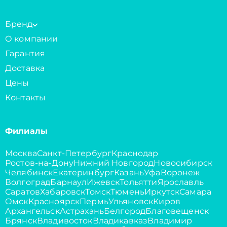
Бренд
О компании
Гарантия
Доставка
Цены
Контакты
Филиалы
Москва
Санкт-Петербург
Краснодар
Ростов-на-Дону
Нижний Новгород
Новосибирск
Челябинск
Екатеринбург
Казань
Уфа
Воронеж
Волгоград
Барнаул
Ижевск
Тольятти
Ярославль
Саратов
Хабаровск
Томск
Тюмень
Иркутск
Самара
Омск
Красноярск
Пермь
Ульяновск
Киров
Архангельск
Астрахань
Белгород
Благовещенск
Брянск
Владивосток
Владикавказ
Владимир