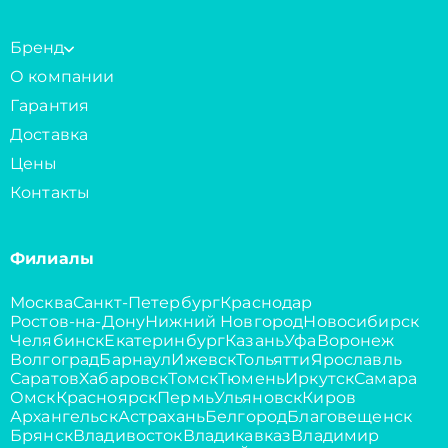
Бренд
О компании
Гарантия
Доставка
Цены
Контакты
Филиалы
Москва
Санкт-Петербург
Краснодар
Ростов-на-Дону
Нижний Новгород
Новосибирск
Челябинск
Екатеринбург
Казань
Уфа
Воронеж
Волгоград
Барнаул
Ижевск
Тольятти
Ярославль
Саратов
Хабаровск
Томск
Тюмень
Иркутск
Самара
Омск
Красноярск
Пермь
Ульяновск
Киров
Архангельск
Астрахань
Белгород
Благовещенск
Брянск
Владивосток
Владикавказ
Владимир