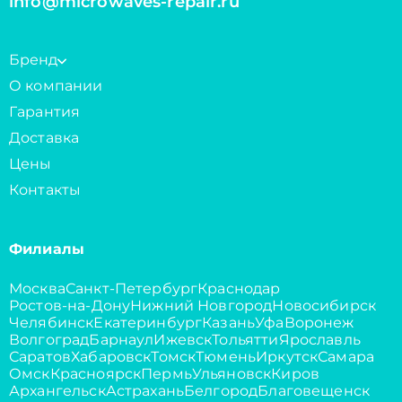
info@microwaves-repair.ru
Бренд
О компании
Гарантия
Доставка
Цены
Контакты
Филиалы
Москва
Санкт-Петербург
Краснодар
Ростов-на-Дону
Нижний Новгород
Новосибирск
Челябинск
Екатеринбург
Казань
Уфа
Воронеж
Волгоград
Барнаул
Ижевск
Тольятти
Ярославль
Саратов
Хабаровск
Томск
Тюмень
Иркутск
Самара
Омск
Красноярск
Пермь
Ульяновск
Киров
Архангельск
Астрахань
Белгород
Благовещенск