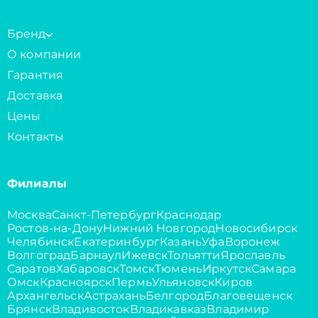
Бренд
О компании
Гарантия
Доставка
Цены
Контакты
Филиалы
Москва
Санкт-Петербург
Краснодар
Ростов-на-Дону
Нижний Новгород
Новосибирск
Челябинск
Екатеринбург
Казань
Уфа
Воронеж
Волгоград
Барнаул
Ижевск
Тольятти
Ярославль
Саратов
Хабаровск
Томск
Тюмень
Иркутск
Самара
Омск
Красноярск
Пермь
Ульяновск
Киров
Архангельск
Астрахань
Белгород
Благовещенск
Брянск
Владивосток
Владикавказ
Владимир