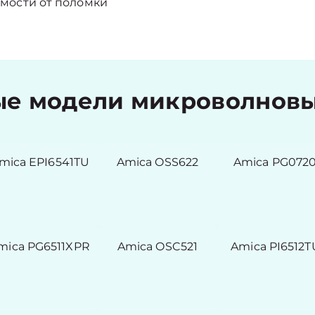
мости от поломки
е модели микроволновы
mica EPI6541TU
Amica OSS622
Amica PG072
mica PG6511XPR
Amica OSC521
Amica PI6512T