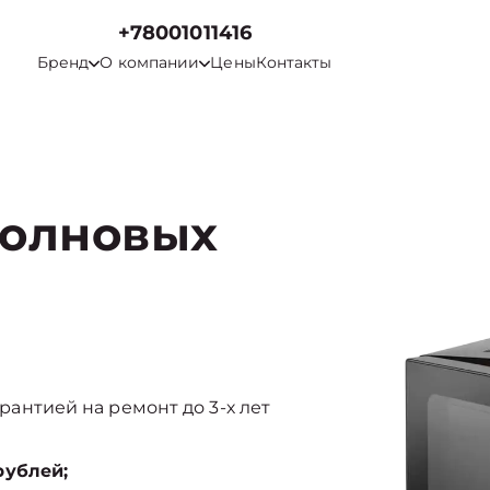
+78001011416
Бренд
О компании
Цены
Контакты
волновых
арантией на ремонт до 3-х лет
рублей;