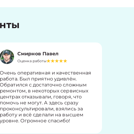
енты
Смирнов Павел
Оценка работы
О
Очень оперативная и качественная
Работу 
работа. Был приятно удивлён.
вопросы
Обратился с достаточно сложным
такие п
ремонтом, в некоторых сервисных
только 
центрах отказывали, говоря, что
информ
помочь не могут. А здесь сразу
оставит
проконсультировали, взялись за
здорово
работу и всё сделали на высшем
уровне. Огромное спасибо!