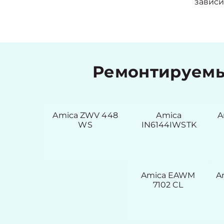
зависи
Ремонтируемы
Amica ZWV 448
Amica
A
WS
IN6144IWSTK
Amica EAWM
A
7102 CL