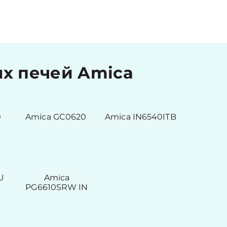
х печей Amica
0
Amica GC0620
Amica IN6540ITB
U
Amica
PG6610SRW IN